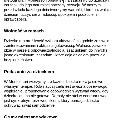
Metoda Marii Montessori opiera się na szacunku do dziecka i 
zaufaniu do jego naturalnej potrzeby rozwoju. W naszym 
przedszkolu każdego dnia tworzymy warunki, które pozwalają 
dzieciom uczyć się z radością, spokojem i poczuciem 
sprawczości.
Wolność w ramach
Dziecko ma możliwość wyboru aktywności zgodnie ze swoimi 
zainteresowaniami i aktualną gotowością. Wolność zawsze 
idzie w parze z odpowiedzialnością, szacunkiem do innych i 
jasno określonymi zasadami, które dają dzieciom poczucie 
bezpieczeństwa.
Podążanie za dzieckiem
W Montessori wierzymy, że każde dziecko rozwija się we 
własnym tempie. Rolą nauczyciela jest uważna obserwacja, 
wspieranie i proponowanie odpowiednich wyzwań wtedy, gdy 
dziecko jest na nie gotowe. Dorosły nie stoi w centrum uwagi – 
jest dyskretnym przewodnikiem, który pomaga dziecku 
odkrywać świat samodzielnie.
Grupy mieszane wiekowo